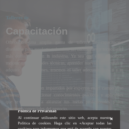
Talleres de
Capacitación
Ofrecemos una amplia gama de talleres de capacitación
diseñados para ayudarte a dominar las habilidades y tecnologías
más demandadas en la industria. Ya sea que estés buscando
mejorar tus habilidades técnicas, aprender nuevas tecnologías o
adquirir certificaciones, tenemos el taller adecuado para ti y tu
equipo.
Nuestros talleres son impartidos por expertos en el campo y se
centran en proporcionar conocimientos prácticos y aplicables
que te ayudarán a alcanzar tus metas profesionales y los
objetivos comerciales del negocio.
Política de Privacidad
Al continuar utilizando este sitio web, acepta nuestra
Política de cookies. Haga clic en «Aceptar todas las
cookies» para informarnos que está de acuerdo con nuestro