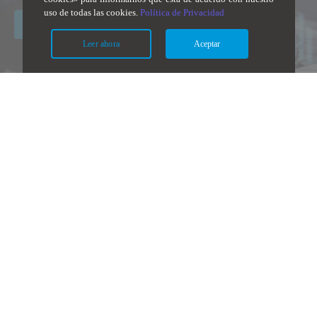
uso de todas las cookies.
Política de Privacidad
Contáctanos
Leer ahora
Aceptar
¿Estás listo para ser
exitoso en el mundo
tecnológico actual?
Capacítate en:
Arquitectura de Aplicaciones: On Premise y en Nube.