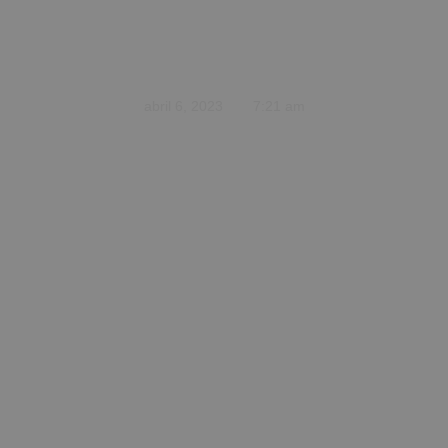
wpr-mega-menu-
item-34
abril 6, 2023
7:21 am